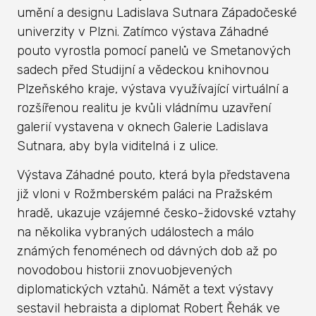
umění a designu Ladislava Sutnara Západočeské
univerzity v Plzni. Zatímco výstava Záhadné
pouto vyrostla pomocí panelů ve Smetanových
sadech před Studijní a vědeckou knihovnou
Plzeňského kraje, výstava využívající virtuální a
rozšířenou realitu je kvůli vládnímu uzavření
galerií vystavena v oknech Galerie Ladislava
Sutnara, aby byla viditelná i z ulice.
Výstava Záhadné pouto, která byla představena
již vloni v Rožmberském paláci na Pražském
hradě, ukazuje vzájemné česko-židovské vztahy
na několika vybraných událostech a málo
známých fenoménech od dávných dob až po
novodobou historii znovuobjevených
diplomatických vztahů. Námět a text výstavy
sestavil hebraista a diplomat Robert Řehák ve