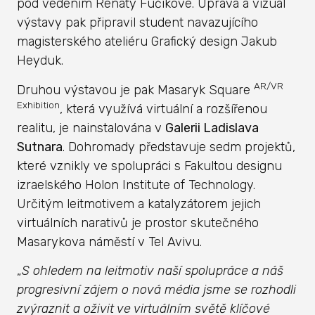
pod vedením Renáty Fučíkové. Úprava a vizuál
výstavy pak připravil student navazujícího
magisterského ateliéru Grafický design Jakub
Heyduk.
AR/VR
Druhou výstavou je pak Masaryk Square
Exhibition
, která využívá virtuální a rozšířenou
realitu, je nainstalována v
Galerii Ladislava
Sutnara
. Dohromady představuje sedm projektů,
které vznikly ve spolupráci s Fakultou designu
izraelského Holon Institute of Technology.
Určitým leitmotivem a katalyzátorem jejich
virtuálních narativů je prostor skutečného
Masarykova náměstí v Tel Avivu.
„
S ohledem na leitmotiv naší spolupráce a náš
progresivní zájem o nová média jsme se rozhodli
zvýraznit a oživit ve virtuálním světě klíčové