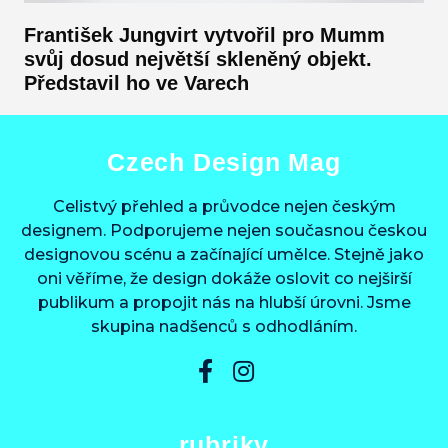
František Jungvirt vytvořil pro Mumm
svůj dosud největší skleněný objekt.
Představil ho ve Varech
Czech Design Mag
Celistvý přehled a průvodce nejen českým
designem. Podporujeme nejen současnou českou
designovou scénu a začínající umělce. Stejně jako
oni věříme, že design dokáže oslovit co nejširší
publikum a propojit nás na hlubší úrovni. Jsme
skupina nadšenců s odhodláním.
rubriky