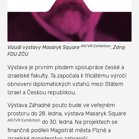
AR/VR Exhibition
Vizuál výstavy Masaryk Square
. Zdroj
FDU ZČU
Výstava je prvním plodem spolupráce české a
izraelské fakulty. Ta započala k třicátému výročí
obnovení diplomatických vztahů mezi Státem
Izrael a Českou republikou.
Výstava Záhadné pouto bude ve veřejném
prostoru do 28. ledna, výstava Masaryk Square
AR/VR Exhibition
do 30. ledna. Na projektech se
finančně podíleli Magistrát města Plzně a
izraelské ministerstvo zahraničí.