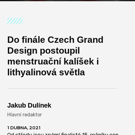
Do finále Czech Grand
Design postoupil
menstruační kalíšek i
lithyalinová světla
Jakub Dulínek
Hlavní redaktor
1 DUBNA, 2021
Od středy jsou známí finalisté 15. ročníku cen