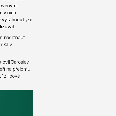
dřevěnými
e v nich
y vytáhnout „ze
lizovat.
en načrtnout
 říká v
o byli Jaroslav
teří na přelomu
í z lidové