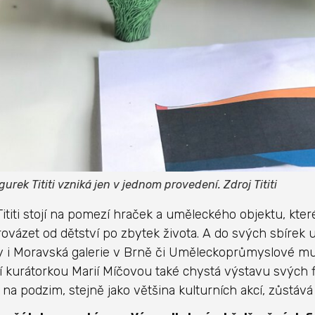
gurek Tititi vzniká jen v jednom provedení. Zdroj Tititi
Tititi stojí na pomezí hraček a uměleckého objektu, kter
ovázet od dětství po zbytek života. A do svých sbírek už 
y i Moravská galerie v Brně či Uměleckoprůmyslové m
í kurátorkou Marií Míčovou také chystá výstavu svých fi
 na podzim, stejně jako většina kulturních akcí, zůstává 