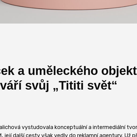
ek a uměleckého objekt
váří svůj „Tititi svět“
alichová vystudovala konceptuální a intermediální tvo
její další cesty však vedly do reklamní agentury. Už př