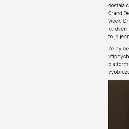
dostala 
Grand De
Week. Dn
ke dvěma
to je jed
Že by něk
vtipných
platformu
vyobraze