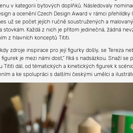
cenu v kategorii bytových doplňků. Následovaly nomin
sign a ocenění Czech Design Award v rámci přehlídky
es už se počet jejích ručně soustružených a malovanýc
 stovkám. Každá z nich je přitom jedinečná, žádná nevz
ním z hlavních konceptů Tititi.
dy zdroje inspirace pro její figurky došly, se Tereza neb
 figurek je mezi námi dost,“ říká s nadsázkou. Snaží se
 Tititi dál, od tématických a kinetických figurek k scén
ním a ke spolupráci s dalšími českými umělci a ilustrát