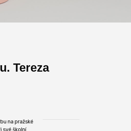
u. Tereza
rbu na pražské
i své školní