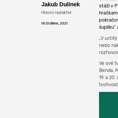
Jakub Dulínek
stáží v 
Hlavní redaktor
hračkami
pokračov
16 DUBNA, 2021
šuplíku“ 
„V určit
nebo nakr
rozhovor
Ve své t
Benda, M
19. a 20.
tvořivosti