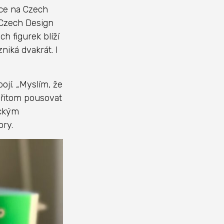
ace na Czech
 Czech Design
h figurek blíží
niká dvakrát. I
ojí. „Myslím, že
 přitom pousovat
ickým
ory.