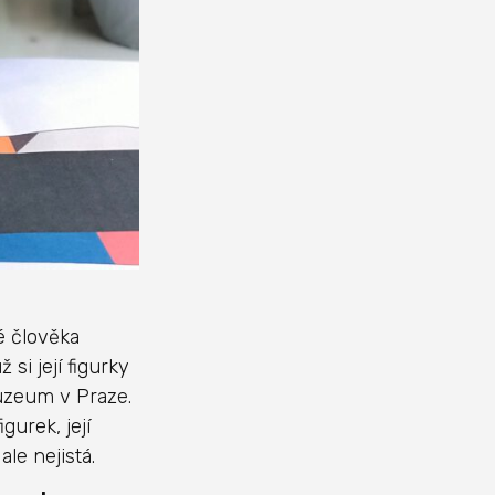
é člověka
si její figurky
uzeum v Praze.
gurek, její
ale nejistá.