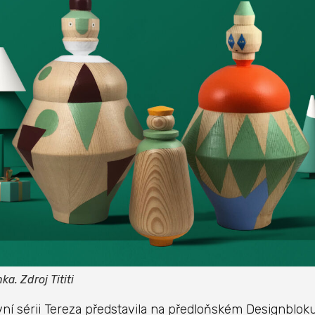
nka. Zdroj Tititi
ní sérii Tereza představila na předloňském Designbloku