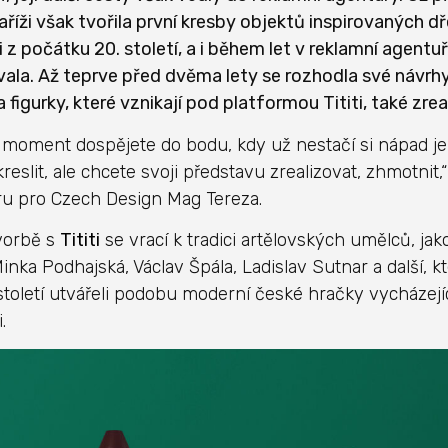
Paříži však tvořila první kresby objektů inspirovaných 
 z počátku 20. století, a i během let v reklamní agentuř
ala. Až teprve před dvěma lety se rozhodla své návrh
a figurky, které vznikají pod platformou Tititi, také zrea
ý moment dospějete do bodu, kdy už nestačí si nápad j
eslit, ale chcete svoji představu zrealizovat, zhmotnit,“
u pro Czech Design Mag Tereza.
vorbě s
Tititi
se vrací k tradici artělovských umělců, jak
inka Podhajská, Václav Špála, Ladislav Sutnar a další, k
 století utvářeli podobu moderní české hračky vycházejíc
.