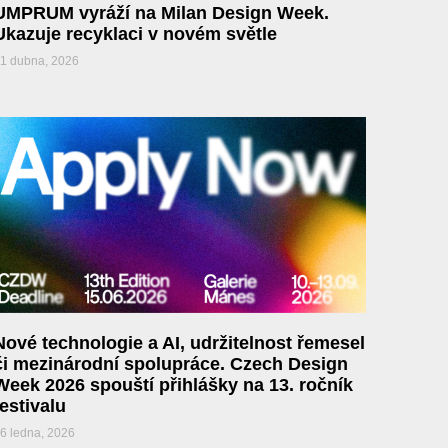
UMPRUM vyráží na Milan Design Week.
Ukazuje recyklaci v novém světle
1 dubna, 2026
Nové technologie a AI, udržitelnost řemesel
či mezinárodní spolupráce. Czech Design
Week 2026 spouští přihlášky na 13. ročník
festivalu
6 ledna, 2026