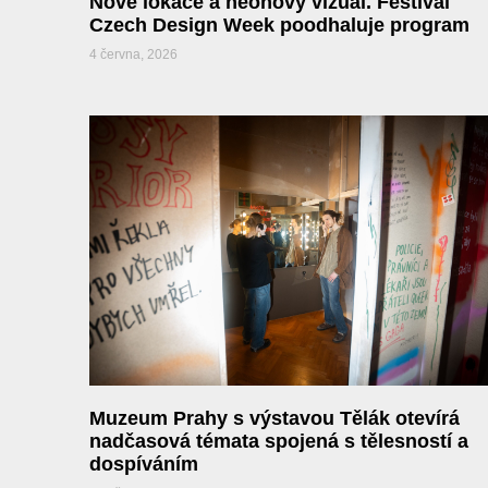
Nové lokace a neonový vizuál. Festival
Czech Design Week poodhaluje program
4 června, 2026
Muzeum Prahy s výstavou Tělák otevírá
nadčasová témata spojená s tělesností a
dospíváním