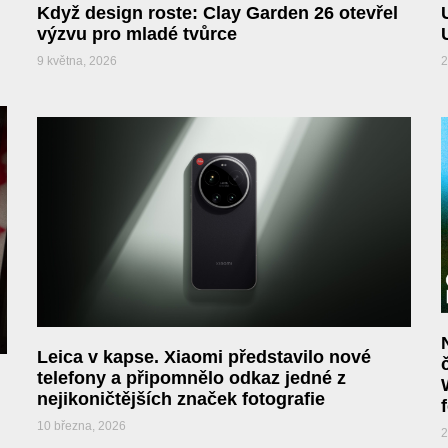
Když design roste: Clay Garden 26 otevřel
výzvu pro mladé tvůrce
9 května, 2026
2
Leica v kapse. Xiaomi představilo nové
telefony a připomnělo odkaz jedné z
nejikoničtějších značek fotografie
10 března, 2026
2