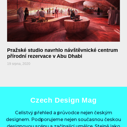
Pražské studio navrhlo návštěvnické centrum
přírodní rezervace v Abu Dhabi
19 srpna, 2020
Czech Design Mag
Celistvý přehled a průvodce nejen českým
designem. Podporujeme nejen současnou českou
designovou scénu a začínající umělce. Stejně jako