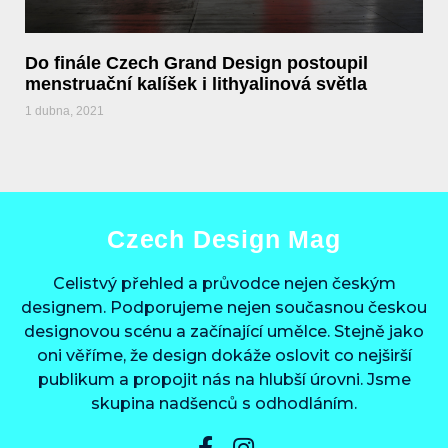
Do finále Czech Grand Design postoupil
menstruační kalíšek i lithyalinová světla
1 dubna, 2021
Czech Design Mag
Celistvý přehled a průvodce nejen českým
designem. Podporujeme nejen současnou českou
designovou scénu a začínající umělce. Stejně jako
oni věříme, že design dokáže oslovit co nejširší
publikum a propojit nás na hlubší úrovni. Jsme
skupina nadšenců s odhodláním.