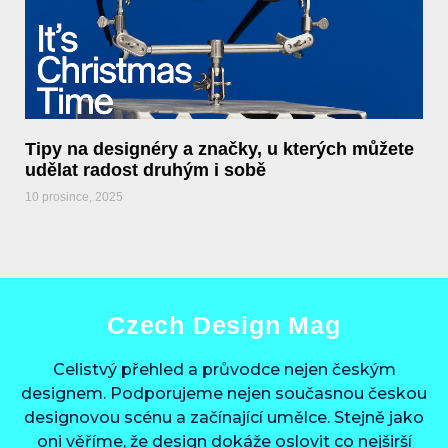
Tipy na designéry a značky, u kterých můžete
udělat radost druhým i sobě
10 prosince, 2025
Czech Design Mag
Celistvý přehled a průvodce nejen českým
designem. Podporujeme nejen současnou českou
designovou scénu a začínající umělce. Stejně jako
oni věříme, že design dokáže oslovit co nejširší