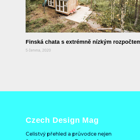
Finská chata s extrémně nízkým rozpočte
5 června, 2020
Czech Design Mag
Celistvý přehled a průvodce nejen