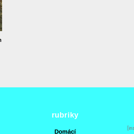
m
rubriky
[in
Domácí