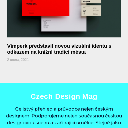
Vimperk představil novou vizuální identu s
odkazem na knižní tradici města
2 února, 2021
Czech Design Mag
Celistvý přehled a průvodce nejen českým
designem. Podporujeme nejen současnou českou
designovou scénu a začínající umělce. Stejně jako