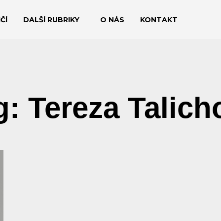
ČÍ
DALŠÍ RUBRIKY
O NÁS
KONTAKT
g: Tereza Talich