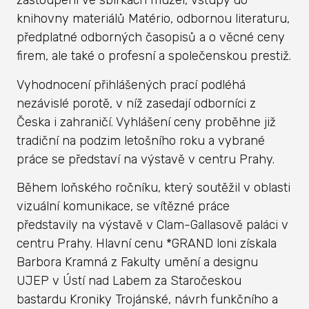
zastoupení ve sbírkách muzeí, vstupy do
knihovny materiálů Matério, odbornou literaturu,
předplatné odborných časopisů a o věcné ceny
firem, ale také o profesní a společenskou prestiž.
Vyhodnocení přihlášených prací podléhá
nezávislé porotě, v níž zasedají odborníci z
Česka i zahraničí. Vyhlášení ceny proběhne již
tradiční na podzim letošního roku a vybrané
práce se představí na výstavě v centru Prahy.
Během loňského ročníku, který soutěžil v oblasti
vizuální komunikace, se vítězné práce
představily na výstavě v Clam-Gallasově paláci v
centru Prahy. Hlavní cenu *GRAND loni získala
Barbora Kramná z Fakulty umění a designu
UJEP v Ústí nad Labem za Staročeskou
bastardu Kroniky Trojánské, návrh funkčního a