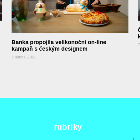
Banka propojila velikonoční on-line
7
kampaň s českým designem
5 dubna, 2021
rubriky